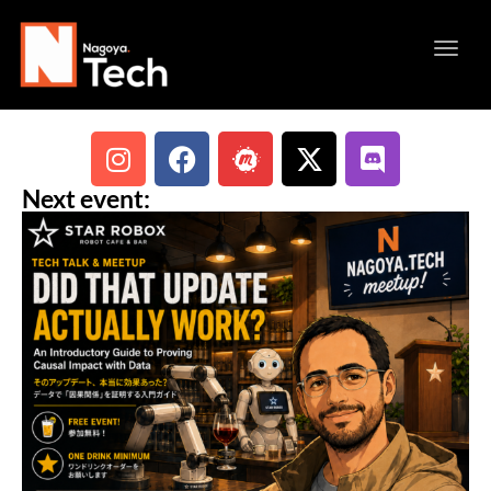
Toggl
navig
Next event: